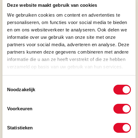
ontdekken of het klikt.
Deze website maakt gebruik van cookies
We gebruiken cookies om content en advertenties te
4.
GOED GESPREK? YOU GOT THE
personaliseren, om functies voor social media te bieden
JOB!
en om ons websiteverkeer te analyseren. Ook delen we
informatie over uw gebruik van onze site met onze
Is het van beide kanten een match? Dan
partners voor social media, adverteren en analyse. Deze
ontvang je een aanbod en heten we je
partners kunnen deze gegevens combineren met andere
welkom in ons team!
informatie die u aan ze heeft verstrekt of die ze hebben
verzameld op basis van uw gebruik van hun services.
SOLLICITEREN
Toestemmingsselectie
Noodzakelijk
PERSOONLIJKE INFORMATIE
Voorkeuren
VOORNAAM
*
Statistieken