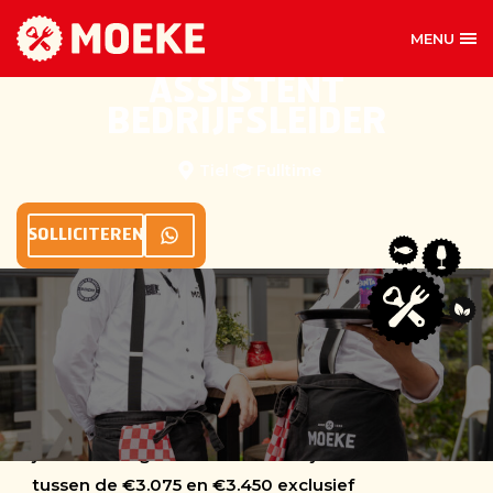
MOEKE TIEL
MOEKE DEN BOSCH
MENU
MOEKE RHENEN
MOEKE NIJMEGEN
ASSISTENT
MOEKE NIJKERK
MOEKE ENSCHEDE
BEDRIJFSLEIDER
MOEKE DELFT
MOEKE EDE
Tiel
Fulltime
MOEKE GINNEKEN
SOLLICITEREN
UITGELICHT
Een aantrekkelijk bruto maandsalaris passend bij
jouw ervaring en verantwoordelijkheden veelal
tussen de €3.075 en €3.450 exclusief