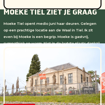
MOEKE TIEL ZIET JE GRAAG
Moeke Tiel opent medio juni haar deuren. Gelegen
op een prachtige locatie aan de Waal in Tiel. Ik zit
even bij Moeke is een begrip. Moeke is gastvrij,
sympathiek en warm. Niet in de laatste plaats dankzij
haar medewerkers. Het is aan jou om er nog meer uit
halen. Zodat gasten met alle liefde en plezier
zeggen: Ik zit even bij Moeke. Moeke heeft goed
bedacht wat ze wil voor haar team en waar ze zorg
voor dragen: Bij Moeke kan alles, Moeke is een café
waar je ook iets kan eten, bij Moeke is alles lekker
normaal, bij Moeke is kwaliteit vanzelfsprekend en bij
Moeke voel je je thuis!