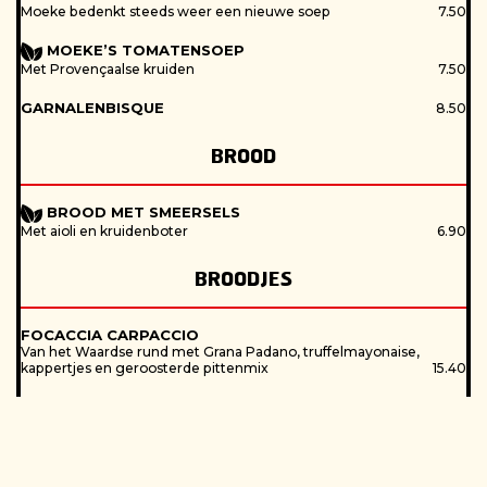
Moeke bedenkt steeds weer een nieuwe soep
7.50
MOEKE’S TOMATENSOEP
Met Provençaalse kruiden
7.50
GARNALENBISQUE
8.50
BROOD
BROOD MET SMEERSELS
Met aioli en kruidenboter
6.90
BROODJES
FOCACCIA CARPACCIO
Van het Waardse rund met Grana Padano, truffelmayonaise,
kappertjes en geroosterde pittenmix
15.40
CLUB SANDWICH
Gerookte kip, gebakken spek, eiersalade, tomaat, kaas en
kruidenmayonaise
16.00
PITA KROKANTE KIP