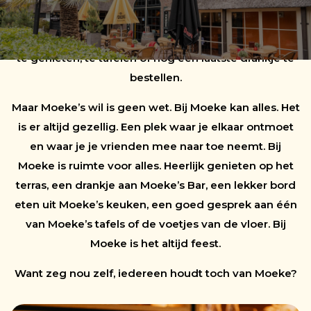
sfeer. ‘Ik zit even bij Moeke’ is dan ook het mooiste
excuus om het wat later te maken. Om net iets langer
te genieten, te tafelen of nog een laatste drankje te
bestellen.
Maar Moeke’s wil is geen wet. Bij Moeke kan alles. Het
is er altijd gezellig. Een plek waar je elkaar ontmoet
en waar je je vrienden mee naar toe neemt. Bij
Moeke is ruimte voor alles. Heerlijk genieten op het
terras, een drankje aan Moeke’s Bar, een lekker bord
eten uit Moeke’s keuken, een goed gesprek aan één
van Moeke’s tafels of de voetjes van de vloer. Bij
Moeke is het altijd feest.
Want zeg nou zelf, iedereen houdt toch van Moeke?