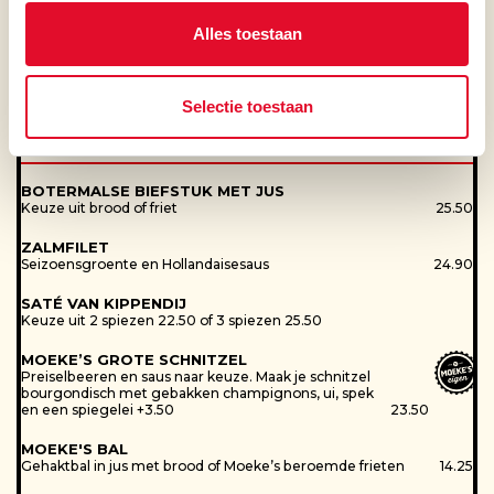
Sporen van Noten
Alles toestaan
KROKANTE KIPBURGER
Pinda's
Krokante kipburger, sla, tomaat, augurk, rode ui, kimchi en
Sporen van Pinda's
pittige mayonaise
18.50
Moeke’s tip: ook lekker met Cheddar +1.00
Schaaldieren
Selectie toestaan
Sporen van Schaaldieren
WARME LUNCH
Selderij
Sporen van Selderij
BOTERMALSE BIEFSTUK MET JUS
Keuze uit brood of friet
25.50
Sesam
Sporen van Sesam
ZALMFILET
Seizoensgroente en Hollandaisesaus
24.90
Soja
SATÉ VAN KIPPENDIJ
Sporen van Soja
Keuze uit 2 spiezen 22.50 of 3 spiezen 25.50
Sulfiet
MOEKE’S GROTE SCHNITZEL
Sporen van Sulfiet
Preiselbeeren en saus naar keuze. Maak je schnitzel
bourgondisch met gebakken champignons, ui, spek
Vis
en een spiegelei +3.50
23.50
Sporen van Vis
MOEKE'S BAL
Weekdieren
Gehaktbal in jus met brood of Moeke’s beroemde frieten
14.25
Sporen van Weekdieren