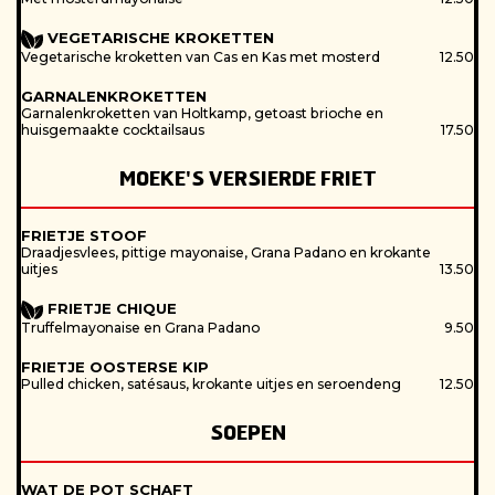
VEGETARISCHE KROKETTEN
Vegetarische kroketten van Cas en Kas met mosterd
12.50
GARNALENKROKETTEN
Garnalenkroketten van Holtkamp, getoast brioche en
huisgemaakte cocktailsaus
17.50
MOEKE'S VERSIERDE FRIET
FRIETJE STOOF
Draadjesvlees, pittige mayonaise, Grana Padano en krokante
uitjes
13.50
FRIETJE CHIQUE
Truffelmayonaise en Grana Padano
9.50
FRIETJE OOSTERSE KIP
Pulled chicken, satésaus, krokante uitjes en seroendeng
12.50
SOEPEN
WAT DE POT SCHAFT