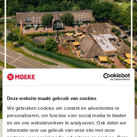
LEKKER SLAPEN
BIJ MOEKE
Tegenover Moeke ligt Hotel de Roode Schuur, een 4-
sterrenhotel met 60 kamers. Een luxe hotel met een
gemoedelijke sfeer. Heerlijk om na een lange dag
van vergaderen of feesten neer te ploffen.
Deze website maakt gebruik van cookies
We gebruiken cookies om content en advertenties te
MEER INFORMATIE
personaliseren, om functies voor social media te bieden
LUNCHKAART
en om ons websiteverkeer te analyseren. Ook delen we
informatie over uw gebruik van onze site met onze