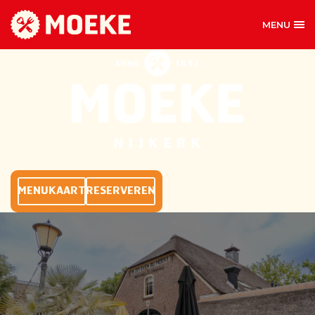
MENU
MOEKE NIJKERK
MENUKAART
RESERVEREN
BIJ MOEKE MAG ALLES
Iedereen komt graag bij Moeke over de vloer. Voor
een kop koffie, een broodje of om ’s avonds lekker
aan te schuiven voor het eten. Moeke zorgt voor de
hapjes en de drankjes. En natuurlijk een gezellige