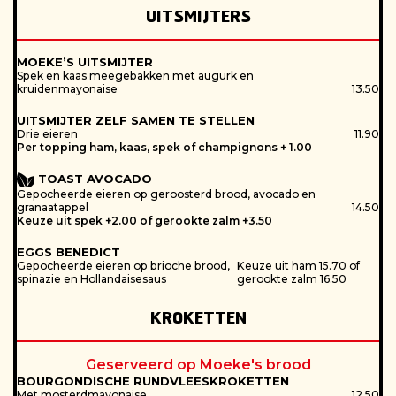
UITSMIJTERS
Let op:
MOEKE’S UITSMIJTER
Spek en kaas meegebakken met augurk en
kruidenmayonaise
13.50
UITSMIJTER ZELF SAMEN TE STELLEN
Drie eieren
11.90
Per topping ham, kaas, spek of champignons + 1.00
TOAST AVOCADO
Gepocheerde eieren op geroosterd brood, avocado en
granaatappel
14.50
Keuze uit spek +2.00 of gerookte zalm +3.50
EGGS BENEDICT
Gepocheerde eieren op brioche brood,
Keuze uit ham 15.70 of
spinazie en Hollandaisesaus
gerookte zalm 16.50
KROKETTEN
Geserveerd op Moeke's brood
BOURGONDISCHE RUNDVLEESKROKETTEN
Met mosterdmayonaise
12.50