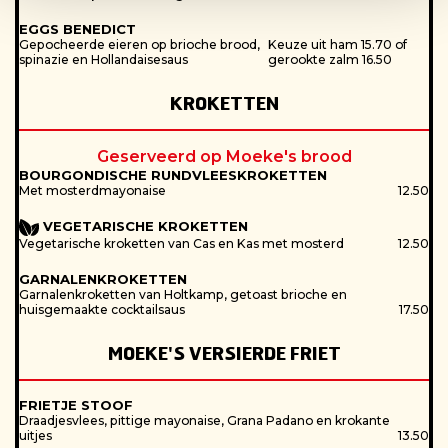
EGGS BENEDICT
Gepocheerde eieren op brioche brood,
Keuze uit ham 15.70 of
spinazie en Hollandaisesaus
gerookte zalm 16.50
KROKETTEN
Geserveerd op Moeke's brood
BOURGONDISCHE RUNDVLEESKROKETTEN
Met mosterdmayonaise
12.50
VEGETARISCHE KROKETTEN
Vegetarische kroketten van Cas en Kas met mosterd
12.50
GARNALENKROKETTEN
Garnalenkroketten van Holtkamp, getoast brioche en
huisgemaakte cocktailsaus
17.50
MOEKE'S VERSIERDE FRIET
FRIETJE STOOF
Draadjesvlees, pittige mayonaise, Grana Padano en krokante
uitjes
13.50