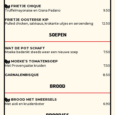
FRIETJE CHIQUE
Truffelmayonaise en Grana Padano
9.50
FRIETJE OOSTERSE KIP
Pulled chicken, satésaus, krokante uitjes en seroendeng
12.50
SOEPEN
WAT DE POT SCHAFT
Moeke bedenkt steeds weer een nieuwe soep
7.50
MOEKE’S TOMATENSOEP
Met Provençaalse kruiden
7.50
GARNALENBISQUE
8.50
BROOD
BROOD MET SMEERSELS
Met aioli en kruidenboter
6.90