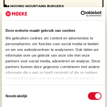
Lupine
MOVING MOUNTAINS BURGER®
Sporen van Lupine
Plantaardige burger met uienringen, sla, tomaat, augurk,
rode ui en truffelmayonaise
18.90
Melk
Sporen van Melk
BURGERTIP!
Moeke’s keukenbrigade bedenkt een wisselende burger
19.50
Mosterd
Deze website maakt gebruik van cookies
BBQ BURGER
Sporen van Mosterd
We gebruiken cookies om content en advertenties te
Burger van Waards rund met spek, uienringen, sla, tomaat,
augurk, rode ui en BBQ-saus.
18.20
Noten
personaliseren, om functies voor social media te bieden
Moeke’s tip: ook lekker met Cheddar +1.00
Sporen van Noten
en om ons websiteverkeer te analyseren. Ook delen we
KROKANTE KIPBURGER
informatie over uw gebruik van onze site met onze
Pinda's
Krokante kipburger, sla, tomaat, augurk, rode ui, kimchi en
Sporen van Pinda's
partners voor social media, adverteren en analyse. Deze
pittige mayonaise
18.50
Moeke’s tip: ook lekker met Cheddar +1.00
partners kunnen deze gegevens combineren met andere
Schaaldieren
informatie die u aan ze heeft verstrekt of die ze hebben
Sporen van Schaaldieren
WARME LUNCH
verzameld op basis van uw gebruik van hun services.
Selderij
Sporen van Selderij
BOTERMALSE BIEFSTUK MET JUS
Toestemmingsselectie
Keuze uit brood of friet
25.50
Sesam
Noodzakelijk
Sporen van Sesam
ZALMFILET
Seizoensgroente en Hollandaisesaus
24.90
Soja