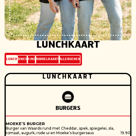
LUNCHKAART
LUNCH
DINER
KIND
BORRELKAART
ALLERGENEN
LUNCHKAART
Ei
BURGERS
Sporen van Ei
MOEKE’S BURGER
Gluten
Burger van Waards rund met Cheddar, spek, spiegelei, sla,
Sporen van Gluten
tomaat, augurk, rode ui en Moeke’s burgersaus
19.90