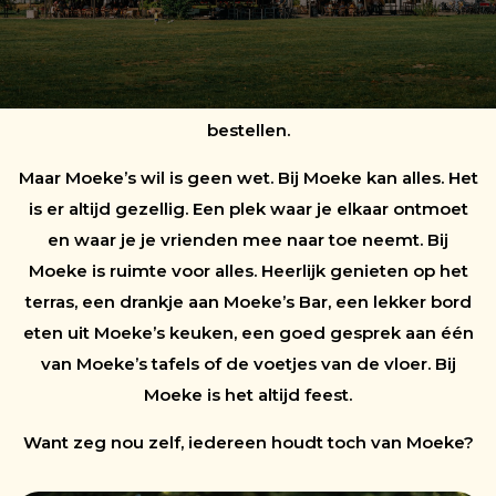
hapjes en de drankjes. En natuurlijk een gezellige
sfeer. ‘Ik zit even bij Moeke’ is dan ook het mooiste
excuus om het wat later te maken. Om net iets langer
te genieten, te tafelen of nog een laatste drankje te
bestellen.
Maar Moeke’s wil is geen wet. Bij Moeke kan alles. Het
is er altijd gezellig. Een plek waar je elkaar ontmoet
en waar je je vrienden mee naar toe neemt. Bij
Moeke is ruimte voor alles. Heerlijk genieten op het
terras, een drankje aan Moeke’s Bar, een lekker bord
eten uit Moeke’s keuken, een goed gesprek aan één
van Moeke’s tafels of de voetjes van de vloer. Bij
Moeke is het altijd feest.
Want zeg nou zelf, iedereen houdt toch van Moeke?