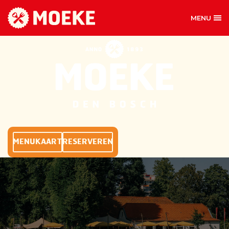
MENU
MOEKE DEN BOS
MENUKAART
RESERVEREN
BIJ MOEKE MAG ALLES
Iedereen komt graag bij Moeke over de vloer. Voor
een kop koffie, een broodje of om ’s avonds lekker
aan te schuiven voor het eten. Moeke zorgt voor de