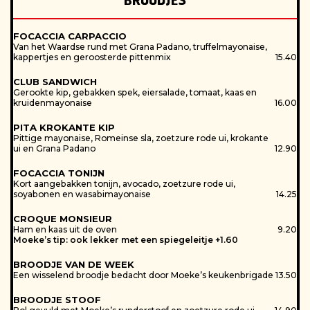
BROODJES
FOCACCIA CARPACCIO
Van het Waardse rund met Grana Padano, truffelmayonaise,
kappertjes en geroosterde pittenmix
15.40
CLUB SANDWICH
Gerookte kip, gebakken spek, eiersalade, tomaat, kaas en
kruidenmayonaise
16.00
PITA KROKANTE KIP
Pittige mayonaise, Romeinse sla, zoetzure rode ui, krokante
ui en Grana Padano
12.90
FOCACCIA TONIJN
Kort aangebakken tonijn, avocado, zoetzure rode ui,
soyabonen en wasabimayonaise
14.25
CROQUE MONSIEUR
Ham en kaas uit de oven
9.20
Moeke’s tip: ook lekker met een spiegeleitje +1.60
BROODJE VAN DE WEEK
Een wisselend broodje bedacht door Moeke’s keukenbrigade
13.50
BROODJE STOOF