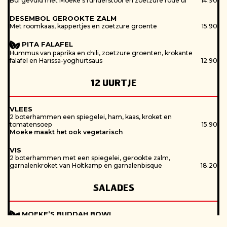
Bol gevuld met Moeke’s runderstoof en zoetzure rode ui
14.90
DESEMBOL GEROOKTE ZALM
Met roomkaas, kappertjes en zoetzure groente
15.90
PITA FALAFEL
Hummus van paprika en chili, zoetzure groenten, krokante
falafel en Harissa-yoghurtsaus
12.90
12 UURTJE
VLEES
2 boterhammen een spiegelei, ham, kaas, kroket en
tomatensoep
15.90
Moeke maakt het ook vegetarisch
VIS
2 boterhammen met een spiegelei, gerookte zalm,
garnalenkroket van Holtkamp en garnalenbisque
18.20
SALADES
MOEKE’S BUDDAH BOWL
Gebakken halloumi, zoetzure komkommer en rode ui,