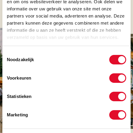
en om ons websiteverkeer te analyseren. Ook delen we
Bij Moeke ben je altijd welkom. Reserveren kan
informatie over uw gebruik van onze site met onze
telefonisch of via haar website.
partners voor social media, adverteren en analyse. Deze
partners kunnen deze gegevens combineren met andere
informatie die u aan ze heeft verstrekt of die ze hebben
verzameld op basis van uw gebruik van hun services.
Toestemmingsselectie
Noodzakelijk
Voorkeuren
Statistieken
Marketing