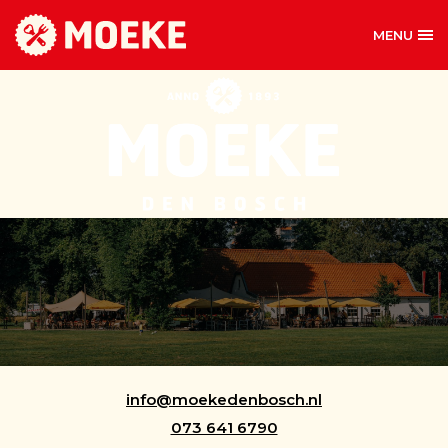
MENU
CONTACT
CONTACT
MOEKE DEN BOSCH
De Pettelaarseschans 1
5216 CG Den Bosch
info@moekedenbosch.nl
073 641 6790