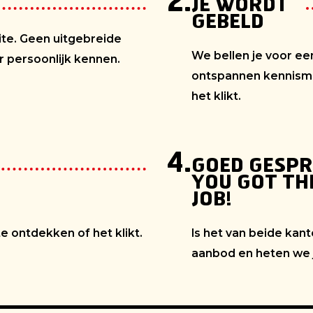
2.
JE WORDT
GEBELD
bsite. Geen uitgebreide
We bellen je voor ee
er persoonlijk kennen.
ontspannen kennism
het klikt.
4.
GOED GESPR
YOU GOT TH
JOB!
ontdekken of het klikt.
Is het van beide kan
aanbod en heten we 