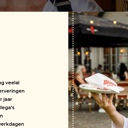
ng veelal
erveringen
r jaar
llega's
en
 werkdagen