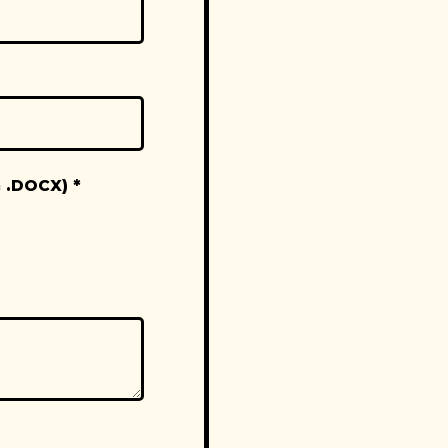
 & .DOCX)
*