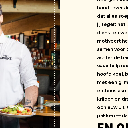
houdt overzi
dat alles soe
jij regelt he
dienst en wee
motiveert he
samen voor d
achter de bar
waar hulp nod
hoofd koel, 
met een glim
enthousiasm
krijgen en d
opnieuw uit. 
pakken — dat 