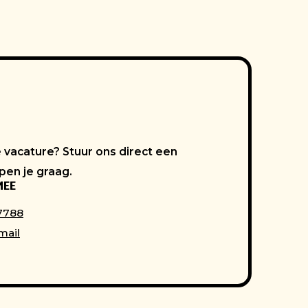
 vacature? Stuur ons direct een
pen je graag.
MEE
 7788
mail