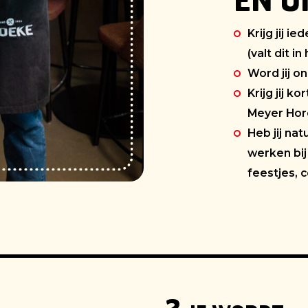
EN O
Krijg jij i
(valt dit 
Word jij 
Krijg jij k
Meyer Hor
Heb jij na
werken bij
feestjes, c