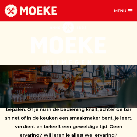
MENU
MOEKE NIJMEGEN
MOEKE
NIJMEGEN
ZIET JE
GRAAG
Werken bij Moeke betekent goede verdiensten, een
hecht team en de vrijheid om je eigen uren te
bepalen. Of je nu in de bediening knalt, achter de bar
shinet of in de keuken een smaakmaker bent, je leert,
verdient en beleeft een geweldige tijd. Geen
ervaring? Wij leren je alles! Wel ervaring?