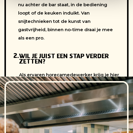
nu achter de bar staat, in de bediening
loopt of de keuken induikt. Van
snijtechnieken tot de kunst van
gastvrijheid, binnen no-time draai je mee
als een pro.
2.
WIL JE JUIST EEN STAP VERDER
ZETTEN?
Als ervaren horecamedewerker krijg je hier
de kans om door te groeien, je skills te
ontwikkelen en te werken in een goed
georganiseerde keuken of bediening met
structuur en duidelijke
verantwoordelijkheden.