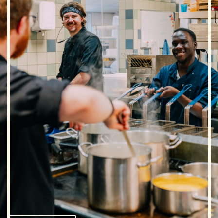
3.
WERKEN MOET OOK LEUK ZIJN.
Dus naast hard werken is er altijd ruimte
voor gezelligheid. Je werkt samen met een
enthousiast team, maakt nieuwe vrienden
en beleeft de leukste momenten, zowel op
de werkvloer als daarbuiten.
WERKEN
BIJ
MOEKE
Bij Moeke ben je niet zomaar een medewerker, je
wordt onderdeel van het kroost. Moeke zorgt voor
haar mensen, net zoals ze dat doet voor haar gasten.
Hier werk je in een team waar je je welkom voelt,
waar je kunt groeien en waar altijd ruimte is voor
gezelligheid.