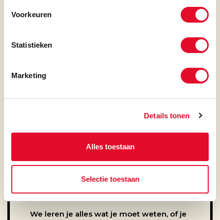
Voorkeuren
Statistieken
ERVAREN KEUKENMEDEWERKER
Marketing
Nijmegen
Parttime
SOLLICITEREN
Details tonen
KLAAR OM AAN DE SLAG
TE GAAN?
Alles toestaan
Selectie toestaan
1.
GEEN ERVARING? GEEN PROBLEEM!
We leren je alles wat je moet weten, of je