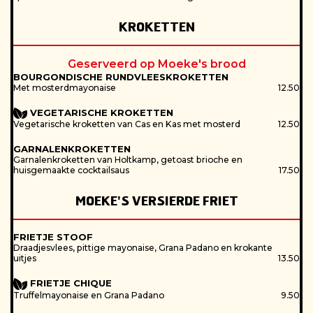
KROKETTEN
Geserveerd op Moeke's brood
BOURGONDISCHE RUNDVLEESKROKETTEN
Met mosterdmayonaise
12.50
VEGETARISCHE KROKETTEN
Vegetarische kroketten van Cas en Kas met mosterd
12.50
GARNALENKROKETTEN
Garnalenkroketten van Holtkamp, getoast brioche en
huisgemaakte cocktailsaus
17.50
MOEKE'S VERSIERDE FRIET
FRIETJE STOOF
Draadjesvlees, pittige mayonaise, Grana Padano en krokante
uitjes
13.50
FRIETJE CHIQUE
Truffelmayonaise en Grana Padano
9.50