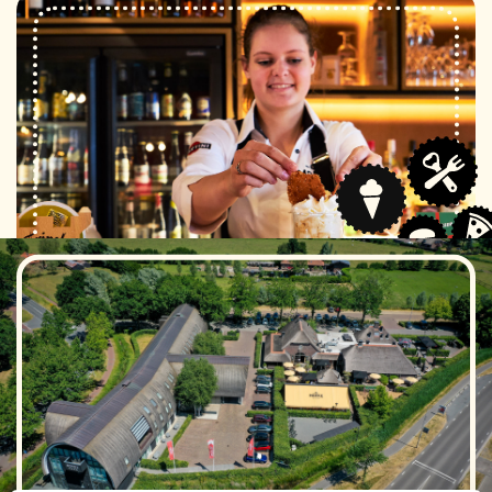
LEKKER SLAPEN
BIJ MOEKE
Tegenover Moeke ligt Hotel de Roode Schuur, een 4-
sterrenhotel met 60 kamers. Een luxe hotel met een
gemoedelijke sfeer. Heerlijk om na een lange dag
van vergaderen of feesten neer te ploffen.