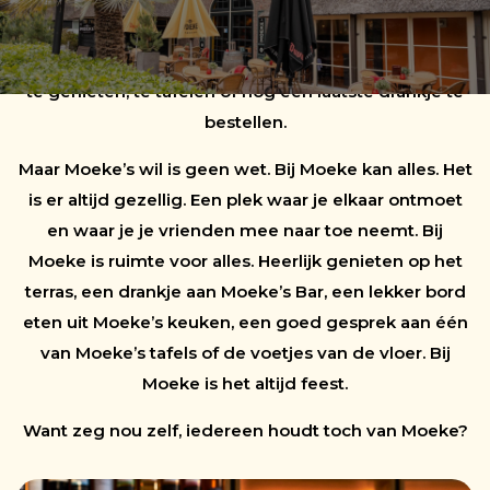
sfeer. ‘Ik zit even bij Moeke’ is dan ook het mooiste
excuus om het wat later te maken. Om net iets langer
te genieten, te tafelen of nog een laatste drankje te
bestellen.
Maar Moeke’s wil is geen wet. Bij Moeke kan alles. Het
is er altijd gezellig. Een plek waar je elkaar ontmoet
en waar je je vrienden mee naar toe neemt. Bij
Moeke is ruimte voor alles. Heerlijk genieten op het
terras, een drankje aan Moeke’s Bar, een lekker bord
eten uit Moeke’s keuken, een goed gesprek aan één
van Moeke’s tafels of de voetjes van de vloer. Bij
Moeke is het altijd feest.
Want zeg nou zelf, iedereen houdt toch van Moeke?