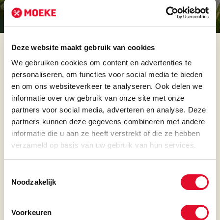
MEER INFORMATIE
LUNCHKAART
Deze website maakt gebruik van cookies
We gebruiken cookies om content en advertenties te
LUNCH
DINER
KIND
BORRELKAART
ALLERGENEN
personaliseren, om functies voor social media te bieden
en om ons websiteverkeer te analyseren. Ook delen we
LUNCHKAART
informatie over uw gebruik van onze site met onze
partners voor social media, adverteren en analyse. Deze
partners kunnen deze gegevens combineren met andere
informatie die u aan ze heeft verstrekt of die ze hebben
Ei
BURGERS
verzameld op basis van uw gebruik van hun services.
Sporen van Ei
MOEKE’S BURGER
Gluten
Toestemmingsselectie
Burger van Waards rund met Cheddar, spek, spiegelei, sla,
Sporen van Gluten
Noodzakelijk
tomaat, augurk, rode ui en Moeke’s burgersaus
19.90
Lupine
MOVING MOUNTAINS BURGER®
Sporen van Lupine
Plantaardige burger met uienringen, sla, tomaat, augurk,
Voorkeuren
rode ui en truffelmayonaise
18.90