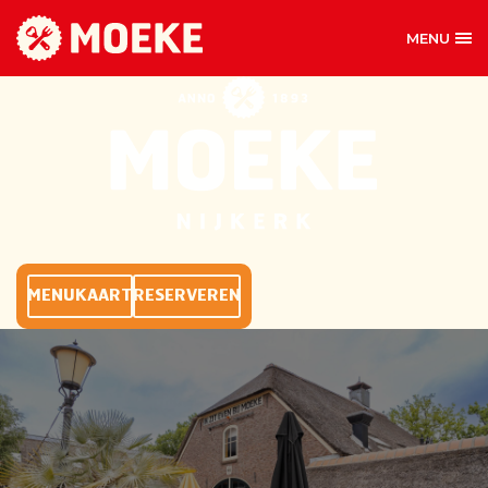
MENU
MOEKE NIJKERK
MENUKAART
RESERVEREN
BIJ MOEKE MAG ALLES
Iedereen komt graag bij Moeke over de vloer. Voor
een kop koffie, een broodje of om ’s avonds lekker
aan te schuiven voor het eten. Moeke zorgt voor de
hapjes en de drankjes. En natuurlijk een gezellige