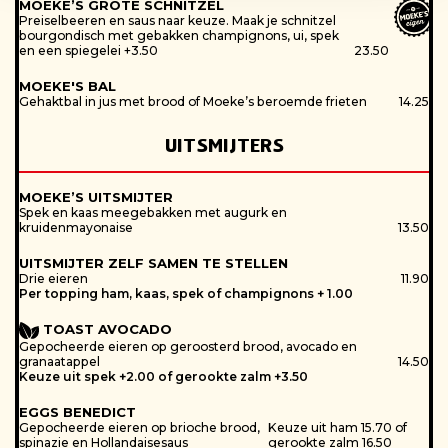
MOEKE’S GROTE SCHNITZEL
Sporen van Sulfiet
Preiselbeeren en saus naar keuze. Maak je schnitzel
bourgondisch met gebakken champignons, ui, spek
Vis
en een spiegelei +3.50
23.50
Sporen van Vis
MOEKE'S BAL
Weekdieren
Gehaktbal in jus met brood of Moeke’s beroemde frieten
14.25
Sporen van Weekdieren
UITSMIJTERS
Let op:
MOEKE’S UITSMIJTER
Spek en kaas meegebakken met augurk en
kruidenmayonaise
13.50
UITSMIJTER ZELF SAMEN TE STELLEN
Drie eieren
11.90
Per topping ham, kaas, spek of champignons + 1.00
TOAST AVOCADO
Gepocheerde eieren op geroosterd brood, avocado en
granaatappel
14.50
Keuze uit spek +2.00 of gerookte zalm +3.50
EGGS BENEDICT
Gepocheerde eieren op brioche brood,
Keuze uit ham 15.70 of
spinazie en Hollandaisesaus
gerookte zalm 16.50