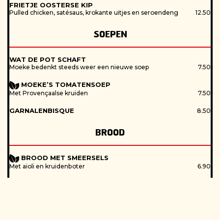
FRIETJE OOSTERSE KIP
Pulled chicken, satésaus, krokante uitjes en seroendeng
12.50
SOEPEN
WAT DE POT SCHAFT
Moeke bedenkt steeds weer een nieuwe soep
7.50
MOEKE’S TOMATENSOEP
Met Provençaalse kruiden
7.50
GARNALENBISQUE
8.50
BROOD
BROOD MET SMEERSELS
Met aioli en kruidenboter
6.90
BROODJES
FOCACCIA CARPACCIO