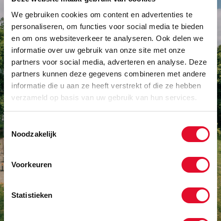
We gebruiken cookies om content en advertenties te
personaliseren, om functies voor social media te bieden
en om ons websiteverkeer te analyseren. Ook delen we
informatie over uw gebruik van onze site met onze
partners voor social media, adverteren en analyse. Deze
partners kunnen deze gegevens combineren met andere
informatie die u aan ze heeft verstrekt of die ze hebben
DE FEESTLOCATIE IN DEN
verzameld op basis van uw gebruik van hun services.
BOSCH
Toestemmingsselectie
Binnen is het warm en sfeervol, buiten wacht een
Noodzakelijk
ruim terras waar het ieder seizoen goed toeven is.
Voorkeuren
Alles onder één dak, centraal gelegen en met
voldoende gratis parkeergelegenheid.
Statistieken
Wil je een feest organiseren in Den Bosch?