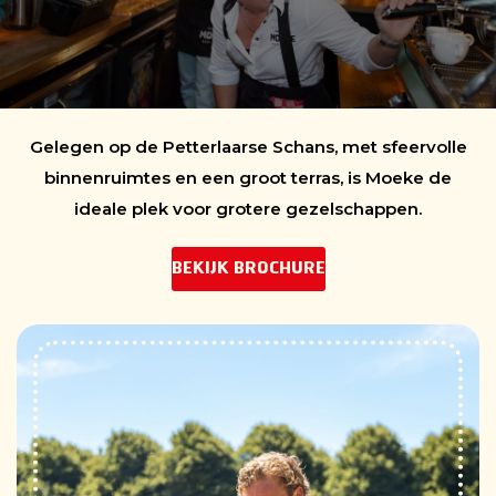
adres voor complete groepsarrangementen. Of je nu
kiest voor een buffet, BBQ, shared dining of een
walking dinner — Moeke zorgt dat alles tot in de
puntjes geregeld is.
Gelegen op de Petterlaarse Schans, met sfeervolle
binnenruimtes en een groot terras, is Moeke de
ideale plek voor grotere gezelschappen.
BEKIJK BROCHURE