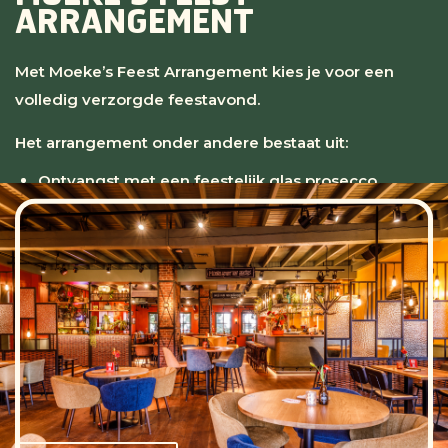
ARRANGEMENT
Met Moeke’s Feest Arrangement kies je voor een
volledig verzorgde feestavond.
Het arrangement onder andere bestaat uit:
Ontvangst met een feestelijk glas prosecco
Zoutjes en nootjes op tafel
All-in Hollands drankenarrangement (4 uur)
5 hapjes (3 keer warm, 2 keer koud)
Puntzak friet ter afsluiting
Geschikt vanaf 20 personen.
Een compleet feest waarbij alles geregeld is — van
ontvangst tot laatste ronde.