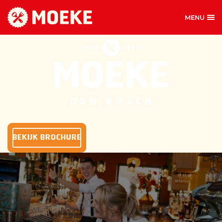
MENU
FEEST & EVENEM
BEKIJK BROCHURE
FEESTARRANGEMENTEN
BIJ MOEKE DEN BOSCH
Samen genieten van goed eten in een gezellige
sfeer? Bij Moeke Den Bosch ben je aan het juiste