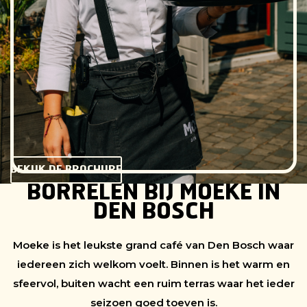
tapbier, Vedett bieren en binnenlands gedistilleerd.
Wil je de borrel persoonlijker maken? Bij Moeke is het
ook mogelijk om zelf een selectie hapjes samen te
stellen. Zo creëer je eenvoudig een borrel die perfect
aansluit bij jouw gezelschap.
Geschikt vanaf 15 personen.
BEKIJK DE BROCHURE
BORRELEN BIJ MOEKE IN
DEN BOSCH
Moeke is het leukste grand café van Den Bosch waar
iedereen zich welkom voelt. Binnen is het warm en
sfeervol, buiten wacht een ruim terras waar het ieder
seizoen goed toeven is.