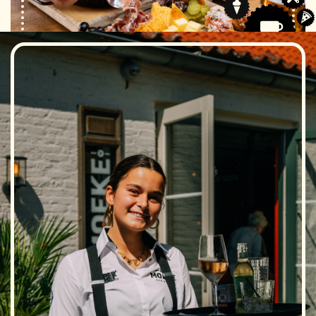
MOEKE’S BORREL
ARRANGEMENT
Met Moeke’s Borrel Arrangement kies je voor een
compleet verzorgde borrel van 2 uur, inclusief een
selectie warme en koude hapjes en een Hollands
drankenarrangement.
Je geniet van een combinatie van klassiekers en
smaakvolle borrelhapjes, geserveerd in een
informele en gezellige sfeer. Het
drankenarrangement bestaat uit koffie, thee, fris, wijn,