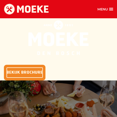
MENU
BORRELARRANGEM
BEKIJK BROCHURE
GEZELLIG BORRELEN BIJ
MOEKE DEN BOSCH
Bij Moeke draait borrelen om gezelligheid. Samen
genieten van goede hapjes en een drankje in een