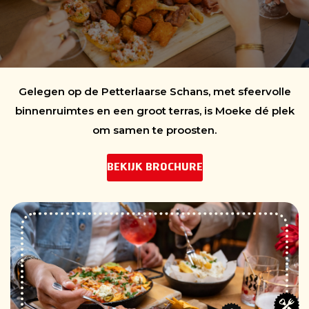
ontspannen sfeer. Of je nu iets te vieren hebt of
gewoon samen wilt komen met vrienden, familie of
collega’s — bij Moeke Den Bosch ben je aan het juiste
adres.
Gelegen op de Petterlaarse Schans, met sfeervolle
binnenruimtes en een groot terras, is Moeke dé plek
om samen te proosten.
BEKIJK BROCHURE